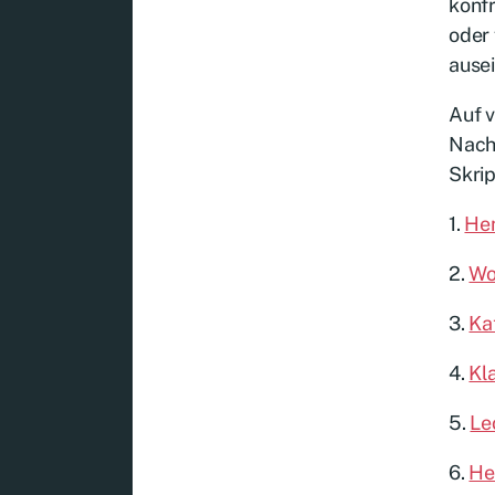
konfr
oder 
ause
Auf v
Nach
Skrip
1.
Hen
2.
Wo
3.
Ka
4.
Kl
5.
Le
6.
He