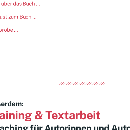
 über das Buch …
ast zum Buch …
probe …
erdem:
aining & Textarbeit
aching für Autorinnen und Aut