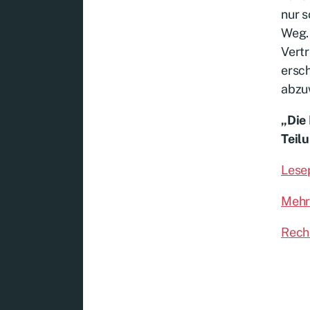
nur 
Weg. 
Vertr
ersch
abzuw
„Die
Teilu
Lese
Mehr
Rech