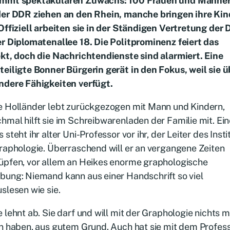
mmt spektakulären Zuwachs: 100 Frauen und Männe
der DDR ziehen an den Rhein, manche bringen ihre Kin
Offiziell arbeiten sie in der Ständigen Vertretung der
r Diplomatenallee 18. Die Politprominenz feiert das
kt, doch die Nachrichtendienste sind alarmiert. Eine
eiligte Bonner Bürgerin gerät in den Fokus, weil sie ü
ndere Fähigkeiten verfügt.
e Holländer lebt zurückgezogen mit Mann und Kindern,
mal hilft sie im Schreibwarenladen der Familie mit. Ei
 steht ihr alter Uni-Professor vor ihr, der Leiter des Insti
raphologie. Überraschend will er an vergangene Zeiten
üpfen, vor allem an Heikes enorme graphologische
bung: Niemand kann aus einer Handschrift so viel
slesen wie sie.
 lehnt ab. Sie darf und will mit der Graphologie nichts 
n haben, aus gutem Grund. Auch hat sie mit dem Profes