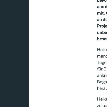
beko
aus 
mit. 
an de
Proje
unbet
beso
Heik
manch
Tages
für G
ankn
Bega
herau
Heike
zu tu