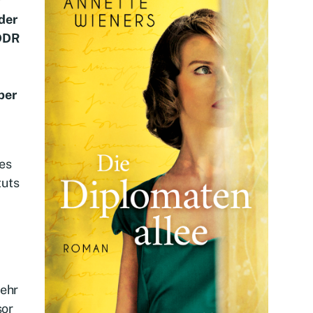
r
der
 DDR
ber
nes
tuts
mehr
sor