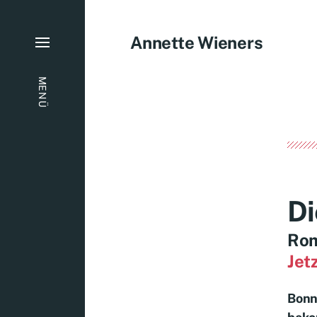
Annette Wieners
MENÜ
Di
Rom
Jet
Bonn