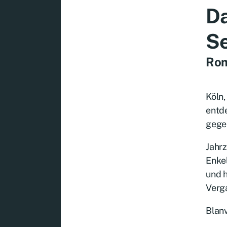
Da
Se
Rom
Köln,
entde
gegen
Jahrz
Enkel
und h
Verg
Blanv