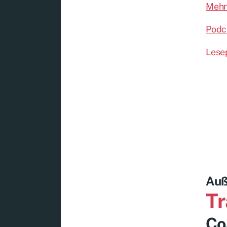
Mehr
Podc
Lese
Auß
Tr
Co